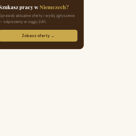
Szukasz pracy w
Niemczech?
Sprawdź aktualne oferty i wyślij zgłoszenie
— odpiszemy w ciągu 24h.
Zobacz oferty →