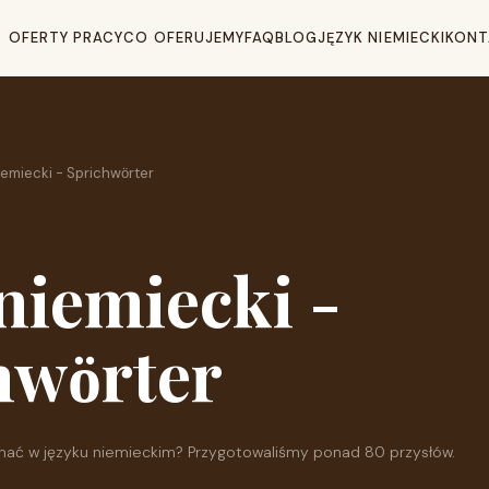
OFERTY PRACY
CO OFERUJEMY
FAQ
BLOG
JĘZYK NIEMIECKI
KONT
iemiecki - Sprichwӧrter
niemiecki -
hwӧrter
 znać w języku niemieckim? Przygotowaliśmy ponad 80 przysłów.