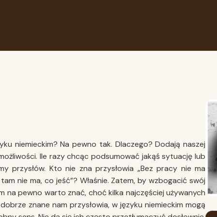
zyku niemieckim? Na pewno tak. Dlaczego? Dodają naszej
ożliwości. Ile razy chcąc podsumować jakąś sytuację lub
my przysłów. Kto nie zna przysłowia „Bez pracy nie ma
 tam nie ma, co jeść”? Właśnie. Zatem, by wzbogacić swój
im na pewno warto znać, choć kilka najczęściej używanych
e dobrze znane nam przysłowia, w języku niemieckim mogą
obny sens. Nie da się ich często przetłumaczyć dosłownie,