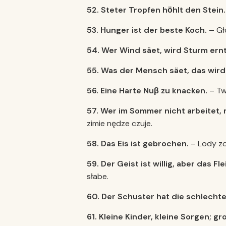
52. Steter Tropfen h
ӧ
hlt den Stein
53. Hunger ist der beste Koch. –
Gł
54. Wer Wind säet, wird Sturm ern
55. Was der Mensch säet, das wird
56. Eine Harte Nuβ zu knacken.
– Tw
57. Wer im Sommer nicht arbeitet,
zimie nędze czuje.
58. Das Eis ist gebrochen.
– Lody z
59. Der Geist ist willig, aber das Fl
słabe.
60. Der Schuster hat die schlecht
61. Kleine Kinder, kleine Sorgen; g