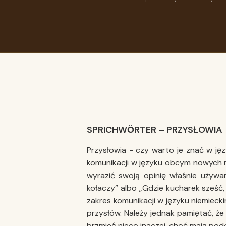
SPRICHWӦRTER – PRZYSŁOWIA
Przysłowia - czy warto je znać w ję
komunikacji w języku obcym nowych m
wyrazić swoją opinię właśnie używa
kołaczy” albo „Gdzie kucharek sześć,
zakres komunikacji w języku niemieck
przysłów. Należy jednak pamiętać, ż
brzmieć nieco inaczej, choć mają pod