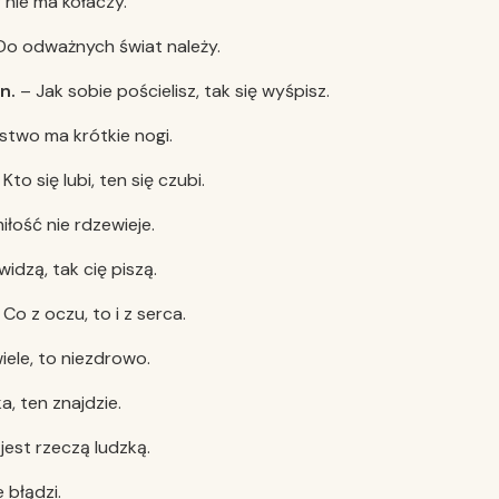
 nie ma kołaczy.
Do odważnych świat należy.
n.
– Jak sobie pościelisz, tak się wyśpisz.
stwo ma krótkie nogi.
Kto się lubi, ten się czubi.
iłość nie rdzewieje.
widzą, tak cię piszą.
Co z oczu, to i z serca.
iele, to niezdrowo.
a, ten znajdzie.
jest rzeczą ludzką.
e błądzi.