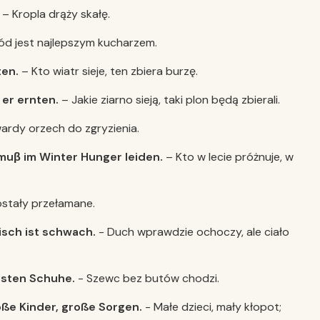
.
– Kropla drąży skałę.
ód jest najlepszym kucharzem.
ten.
– Kto wiatr sieje, ten zbiera burzę.
 er ernten.
– Jakie ziarno sieją, taki plon będą zbierali.
ardy orzech do zgryzienia.
 muβ im Winter Hunger leiden.
– Kto w lecie próżnuje, w
ostały przełamane.
eisch ist schwach.
- Duch wprawdzie ochoczy, ale ciało
esten Schuhe.
- Szewc bez butów chodzi.
roße Kinder, große Sorgen.
- Małe dzieci, mały kłopot;