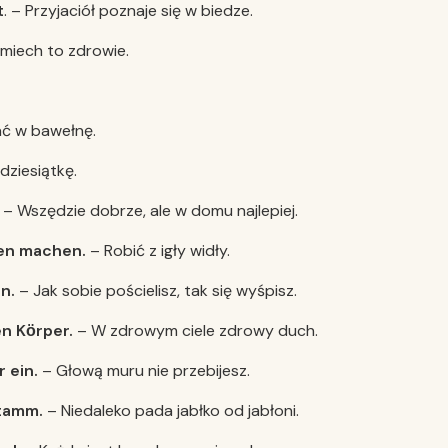
t
. – Przyjaciół poznaje się w biedze.
miech to zdrowie.
ać w bawełnę.
dziesiątkę.
– Wszędzie dobrze, ale w domu najlepiej.
ten machen.
– Robić z igły widły.
n.
– Jak sobie pościelisz, tak się wyśpisz.
en Kӧ
rper.
– W zdrowym ciele zdrowy duch.
r ein.
– Głową muru nie przebijesz.
Stamm.
– Niedaleko pada jabłko od jabłoni.