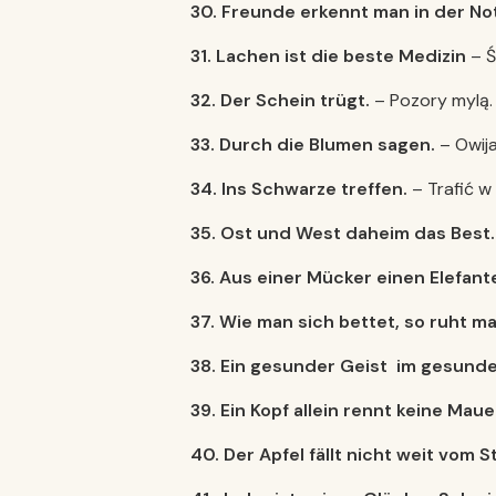
30. Freunde erkennt man in der No
31. Lachen ist die beste Medizin
– Ś
32. Der Schein trü
gt.
– Pozory mylą.
33. Durch die Blumen sagen.
– Owij
34. Ins Schwarze treffen.
– Trafić w 
35. Ost und West daheim das Best.
36. Aus einer Mü
cker einen Elefan
37. Wie man sich bettet, so ruht ma
38. Ein gesunder Geist im gesund
39. Ein Kopf allein rennt keine Maue
40. Der Apfel f
ä
llt nicht weit vom 