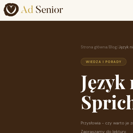
Strona główna
/
Blog
/
Język n
WIEDZA I PORADY
Język 
Spric
Przysłowia - czy warto je
Zapraszamy do lektury.