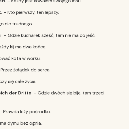
ed.
– Każdy jest kowalem swojego losu.
.
– Kto pierwszy, ten lepszy.
o nic trudnego.
i.
– Gdzie kucharek sześć, tam nie ma co jeść.
żdy kij ma dwa końce.
wać kota w worku.
Przez żołądek do serca.
zy się całe życie.
ich der Dritte.
– Gdzie dwóch się bije, tam trzeci
– Prawda leży pośrodku.
 ma dymu bez ognia.