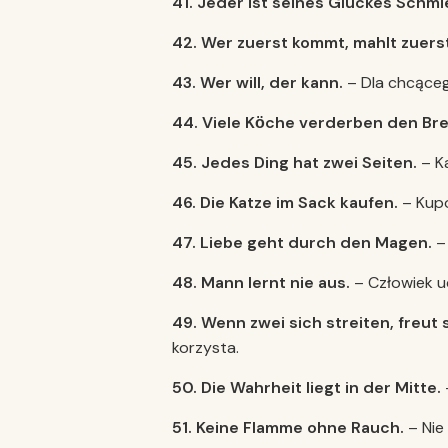
41. Jeder ist seines Gl
üc
kes Schmi
42. Wer zuerst kommt, mahlt zuerst
43. Wer will, der kann.
– Dla chcąceg
44. Viele K
ӧche verderben den Bre
45. Jedes Ding hat zwei Seiten.
– Ka
46. Die Katze im Sack kaufen.
– Kupo
47. Liebe geht durch den Magen.
– 
48. Mann lernt nie aus.
– Człowiek uc
49. Wenn zwei sich streiten, freut s
korzysta.
50. Die Wahrheit liegt in der Mitte.
51. Keine Flamme ohne Rauch.
– Nie