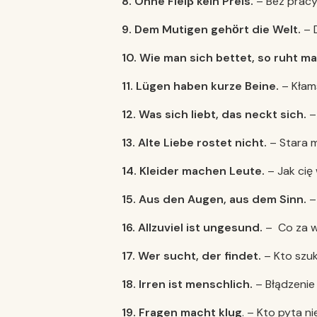
8. Ohne Fleiβ kein Preis.
– Bez pracy
9. Dem Mutigen gehӧrt die Welt.
– 
10. Wie man sich bettet, so ruht ma
11. Lügen haben kurze Beine.
– Kłam
12. Was sich liebt, das neckt sich.
– 
13. Alte Liebe rostet nicht.
– Stara m
14. Kleider machen Leute.
– Jak cię 
15. Aus den Augen, aus dem Sinn.
– 
16. Allzuviel ist ungesund.
– Co za w
17. Wer sucht, der findet.
– Kto szuk
18. Irren ist menschlich.
– Błądzenie 
19.
Fragen macht klug
. – Kto pyta ni