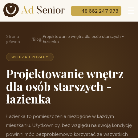
☰
48 662 247 973
Strona
Projektowanie wnętrz dla osób starszych -
/
Blog
/
główna
łazienka
WIEDZA I PORADY
Projektowanie wnętrz
dla osób starszych -
łazienka
Łazienka to pomieszczenie niezbędne w każdym
mieszkaniu. Użytkownicy, bez względu na swoją kondycję
powinni móc bezproblemowo korzystać ze wszystkich