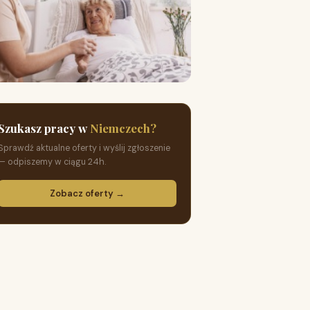
Szukasz pracy w
Niemczech?
Sprawdź aktualne oferty i wyślij zgłoszenie
— odpiszemy w ciągu 24h.
Zobacz oferty →