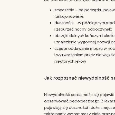
zmęczenie – na początku pojawi
funkcjonowanie;
duszności – w późniejszym stad
i zaburzać nocny odpoczynek;
obrzęki dolnych kończyn i okoli
i znalezienie wygodnej pozycji p
częste oddawanie moczu w noc
i wytwarzaniem przez nie większ
niektórych leków.
Jak rozpoznać niewydolność s
Niewydolność serca może się pojawić 
obserwować podopiecznego. Z lekarz
pojawiają się duszności i duże zmęcz
także nagły wzrost masy ciała oraz p