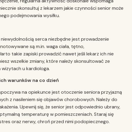
zmęczenie, regularna aktywność doskonale wspomaga
niecznie skonsultuj z lekarzem jakie czynności senior może
nego podejmowania wysiłku.
niewydolnością serca niezbędne jest prowadzenie
notowywane są m.in. waga ciała, tętno,
o takie zapiski prowadzić nawet jeśli lekarz ich nie
piesz wszelkie zmiany, które należy skonsultować ze
h wizytach u kardiologa.
ich warunków na co dzień
poczywa na opiekunce jest otoczenie seniora przyjazną
nych z nasileniem się objawów chorobowych. Należy do
 zakażenia. Upewnij się, że senior jest odpowiednio ubrany,
optymalną temperaturę w pomieszczeniach. Staraj się
stres oraz nerwy, chroń przed nimi podopiecznego.