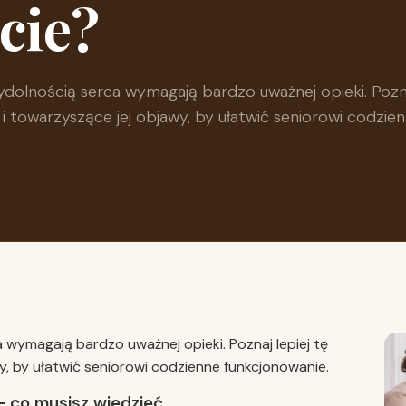
cie?
ydolnością serca wymagają bardzo uważnej opieki. Pozn
 i towarzyszące jej objawy, by ułatwić seniorowi codzie
 wymagają bardzo uważnej opieki. Poznaj lepiej tę
y, by ułatwić seniorowi codzienne funkcjonowanie.
– co musisz wiedzieć