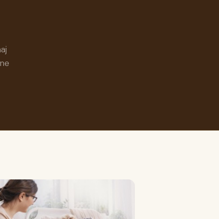
aj
nne