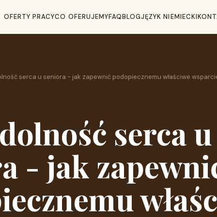
OFERTY PRACY
CO OFERUJEMY
FAQ
BLOG
JĘZYK NIEMIECKI
KONT
lność serca u seniora - jak zapewnić podopiecznemu właściwe wsparci
dolność serca u
a - jak zapewni
iecznemu właś