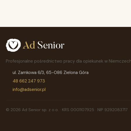
Profesjonalne pośrednictwo pracy dla opiekunek w Niemczech
ul. Zamkowa 6/3, 65-086 Zielona Góra
48 662 247 973
info@adsenior.pl
© 2026 Ad Senior sp. z o.o. · KRS 0001107925 · NIP 9292083717