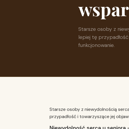
wspar
Starsze osoby z niew
lepiej tę przypadłość
funkcjonowanie.
Starsze osoby z niewydolnością serca
przypadłość i towarzyszące jej objaw
Niewydolność serca u seniora 