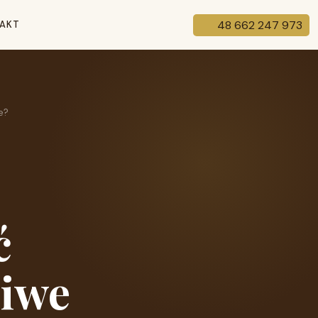
48 662 247 973
AKT
e?
ć
ciwe