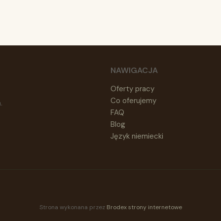
NAWIGACJA
Oferty pracy
Co oferujemy
.
FAQ
Blog
Język niemiecki
Strona wykonana przez
Brodex strony internetowe