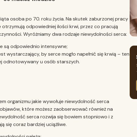
siąta osoba po 70. roku życia. Na skutek zaburzonej pracy
 otrzymują odpowiedniej ilości krwi, przez co pracują
h czynności. Wyróżniamy dwa rodzaje niewydolności serca:
ie są odpowiednio intensywne;
est wystarczający, by serce mogło napełnić się krwią – ten
iej odnotowywany u osób starszych.
niem organizmu jakie wywołuje niewydolność serca
objawów, które możesz zaobserwować również na
ewydolność serca rozwija się bowiem stopniowo i z
 się coraz bardziej uciążliwe.
wydolności należą: