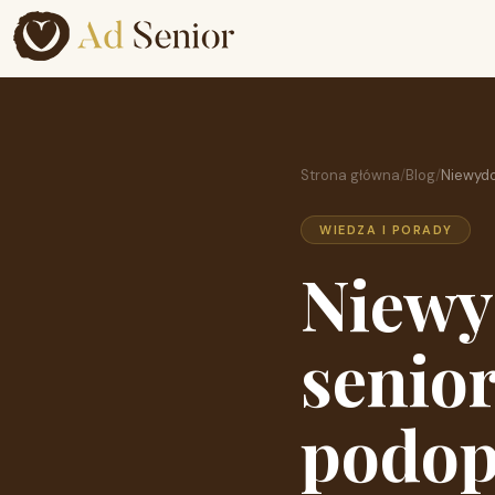
Strona główna
/
Blog
/
Niewydo
WIEDZA I PORADY
Niewy
senior
podop