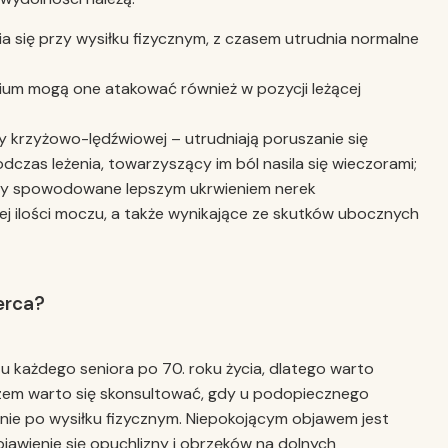
a się przy wysiłku fizycznym, z czasem utrudnia normalne
ium mogą one atakować również w pozycji leżącej
cy krzyżowo-lędźwiowej – utrudniają poruszanie się
odczas leżenia, towarzyszący im ból nasila się wieczorami;
y spowodowane lepszym ukrwieniem nerek
ej ilości moczu, a także wynikające ze skutków ubocznych
erca?
u każdego seniora po 70. roku życia, dlatego warto
em warto się skonsultować, gdy u podopiecznego
enie po wysiłku fizycznym. Niepokojącym objawem jest
ojawienie się opuchlizny i obrzęków na dolnych