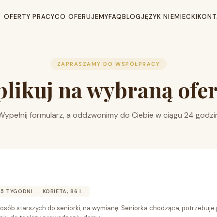
OFERTY PRACY
CO OFERUJEMY
FAQ
BLOG
JĘZYK NIEMIECKI
KONT
ZAPRASZAMY DO WSPÓŁPRACY
plikuj na wybraną ofer
Wypełnij formularz, a oddzwonimy do Ciebie w ciągu 24 godzi
5 TYGODNI
KOBIETA, 86 L.
osób starszych do seniorki, na wymianę. Seniorka chodząca, potrzebuje