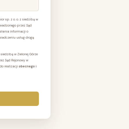
r sp. z o. o. z siedzibą w
owadzonego przez Sąd
łania informacji o
wiadczeniu usług drogą
iedzibą w Zielonej Górze
zez Sąd Rejonowy w
o realizacji
obecnego i