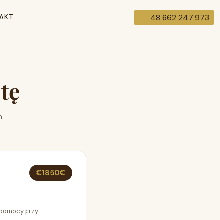
48 662 247 973
AKT
tę
n
€1850€
 pomocy przy