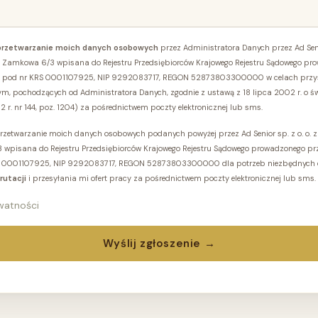
przetwarzanie moich danych osobowych
przez Administratora Danych przez Ad Senio
l. Zamkowa 6/3 wpisana do Rejestru Przedsiębiorców Krajowego Rejestru Sądowego pr
ze, pod nr KRS 0001107925, NIP 9292083717, REGON 52873803300000 w celach przys
m, pochodzących od Administratora Danych, zgodnie z ustawą z 18 lipca 2002 r. o ś
02 r. nr 144, poz. 1204) za pośrednictwem poczty elektronicznej lub sms.
etwarzanie moich danych osobowych podanych powyżej przez Ad Senior sp. z o. o. z s
 wpisana do Rejestru Przedsiębiorców Krajowego Rejestru Sądowego prowadzonego pr
KRS 0001107925, NIP 9292083717, REGON 52873803300000 dla potrzeb niezbędnych d
rutacji
i przesyłania mi ofert pracy za pośrednictwem poczty elektronicznej lub sms.
ywatności
Wyślij zgłoszenie →