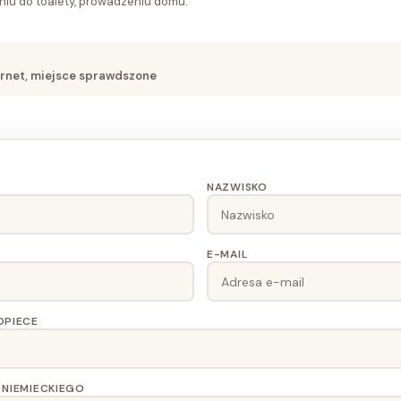
niu do toalety, prowadzeniu domu.
ternet, miejsce sprawdszone
NAZWISKO
E-MAIL
OPIECE
NIEMIECKIEGO